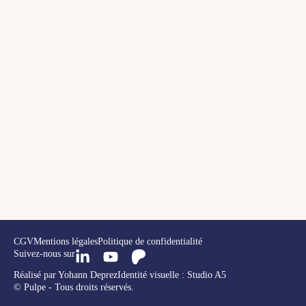
CGV
Mentions légales
Politique de confidentialité
Suivez-nous sur
Réalisé par Yohann Deprez
Identité visuelle : Studio A5
© Pulpe - Tous droits réservés.